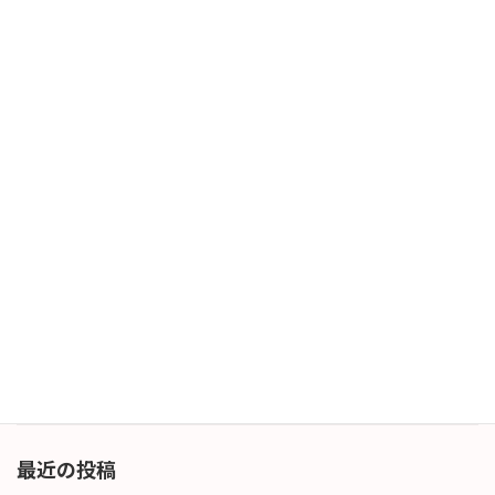
ここ数日、MAY Stormと呼ばれる（最近ですか
ね）強風の日がありました。こう言う時は強風
もですが発雷にも気をつけるようにしましょ
う。 さてゴールデンウィーク明けから2
日。。。もう週末ですね。車のレースに例える
と「ペー […]
続きを読む
再起動！
日記
2026年5月7日
ゴールデンウィーク終了、再起動しました。休
みが長すぎて却って疲れてしまった方も居られ
ると思います。通常運転への回復に時間がかか
るかも知れませんね。頑張りましょう！
続きを読む
最近の投稿