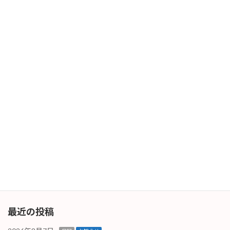
ゴールデンウィークも終わり、本日再起動しま
した。 お出かけされた皆様の中には「まだまだ
疲れが抜けない」と言う方もおられると思いま
すが、体調管理にお気をつけください。
続きを読む
5月度スタート
日記
2025年5月1日
スタートと言いましても世の中ゴールデンウィ
ークの真っ只中ですね。当社は基本カレンダー
通りの営業となりますが、客先はお休みですの
で、「5月度のスタートは１週間後の実質７
日」となりそうです。－と思っていましたら、
営業している […]
続きを読む
最近の投稿