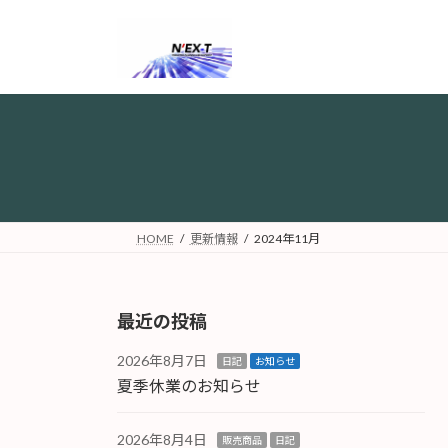
コ
ナ
ン
ビ
テ
ゲ
ン
ー
ツ
シ
へ
ョ
ス
ン
キ
に
ッ
移
プ
動
HOME
更新情報
2024年11月
最近の投稿
2026年8月7日
日記
お知らせ
夏季休業のお知らせ
2026年8月4日
販売商品
日記