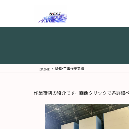
コ
ナ
ン
ビ
テ
ゲ
ン
ー
ツ
シ
へ
ョ
ス
ン
キ
に
ッ
移
プ
動
HOME
整備･工事作業実績
作業事例の紹介です。画像クリックで各詳細