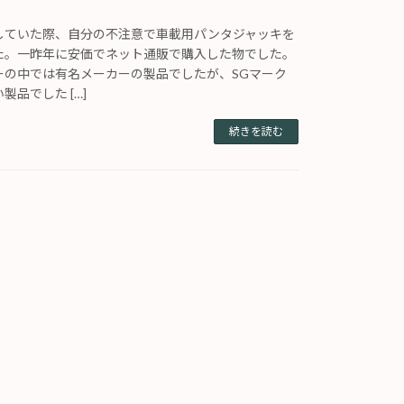
していた際、自分の不注意で車載用パンタジャッキを
た。一昨年に安価でネット通販で購入した物でした。
ーの中では有名メーカーの製品でしたが、SGマーク
品でした […]
続きを読む