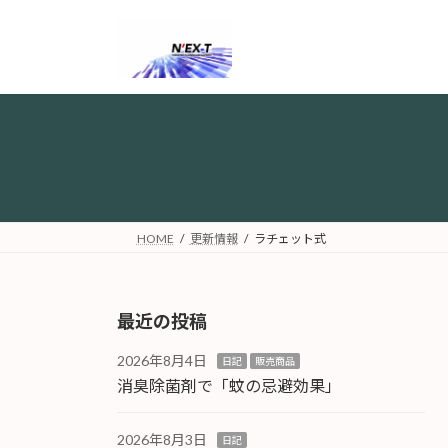
コ
ナ
ン
ビ
テ
ゲ
ン
ー
ツ
シ
へ
ョ
ス
ン
キ
に
ッ
移
プ
動
HOME
更新情報
ラチェット式
最近の投稿
2026年8月4日
日記
販売商品
消臭除菌剤で「蚊の忌避効果」
2026年8月3日
日記