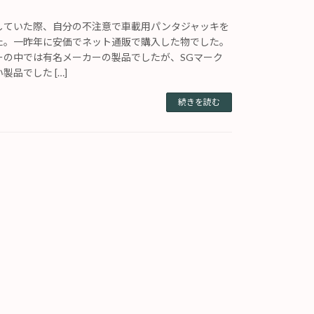
していた際、自分の不注意で車載用パンタジャッキを
た。一昨年に安価でネット通販で購入した物でした。
ーの中では有名メーカーの製品でしたが、SGマーク
品でした […]
続きを読む