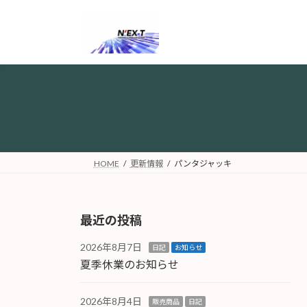
コ
ナ
ン
ビ
テ
ゲ
ン
ー
ツ
シ
へ
ョ
ス
ン
キ
に
ッ
移
プ
動
HOME
更新情報
パンタジャッキ
最近の投稿
2026年8月7日
日記
お知らせ
夏季休業のお知らせ
2026年8月4日
販売商品
日記