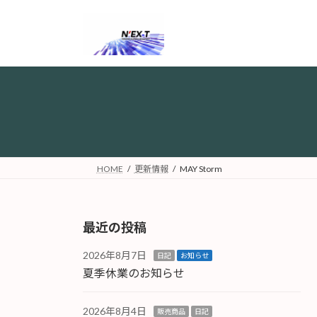
コ
ナ
ン
ビ
テ
ゲ
ン
ー
ツ
シ
へ
ョ
ス
ン
キ
に
ッ
移
プ
動
HOME
更新情報
MAY Storm
最近の投稿
2026年8月7日
日記
お知らせ
夏季休業のお知らせ
2026年8月4日
販売商品
日記