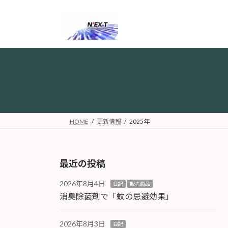
コ
ナ
ン
ビ
テ
ゲ
ン
ー
ツ
シ
へ
ョ
ス
ン
キ
に
ッ
移
プ
動
HOME
更新情報
2025年
最近の投稿
2026年8月4日
日記
販売商品
消臭除菌剤で「蚊の忌避効果」
2026年8月3日
日記