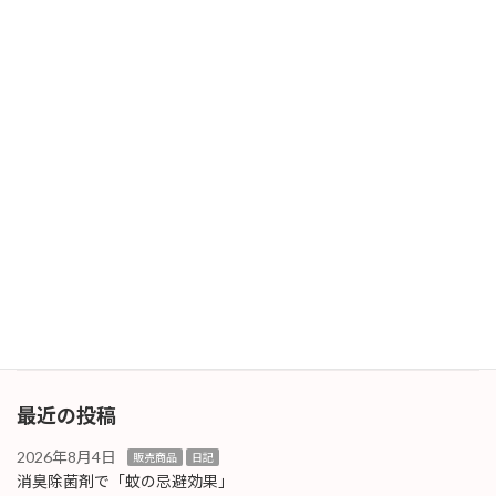
「水分補給」「熱中症対策」をしっかり行いた
いと思います […]
続きを読む
ノロウィルス蔓延
販売商品
2025年4月21日
ノロウィルスの蔓延は例年ですとおさまってい
る時期なのですが今年はまだまだの様子。しか
も変異した新型も蔓延しているそうです。 ノロ
ウィルスの除菌には「天然スーパーバイオ
210」がおすすめです！ノロウィルスはアルコ
ールで除菌 […]
続きを読む
最近の投稿
2026年8月4日
販売商品
日記
消臭除菌剤で「蚊の忌避効果」