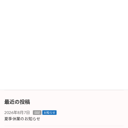
かも配送情報を更新してくださいと言いながら
も「 […]
続きを読む
詐欺メールにご注意を！
日記
2026年1月14日
本日・昨日、同じ内容の詐欺メールを受信して
います。当社には本書下部に記名のある人物は
存在しておりません。 また、当社では業務で
LINEやMessengerを使用した連絡のやり取りは
しておりません。私自身もLINEのアカウ […]
続きを読む
最近の投稿
2026年8月7日
日記
お知らせ
夏季休業のお知らせ