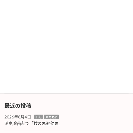
かも配送情報を更新してくださいと言いながら
も「 […]
続きを読む
詐欺メールにご注意を！
日記
2026年1月14日
本日・昨日、同じ内容の詐欺メールを受信して
います。当社には本書下部に記名のある人物は
存在しておりません。 また、当社では業務で
LINEやMessengerを使用した連絡のやり取りは
しておりません。私自身もLINEのアカウ […]
続きを読む
最近の投稿
2026年8月4日
日記
販売商品
消臭除菌剤で「蚊の忌避効果」