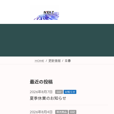
コ
ナ
ン
ビ
テ
ゲ
ン
ー
ツ
シ
へ
ョ
ス
ン
キ
に
ッ
移
プ
動
HOME
更新情報
立春
最近の投稿
2026年8月7日
日記
お知らせ
夏季休業のお知らせ
2026年8月4日
販売商品
日記