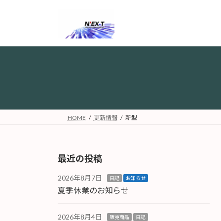
コ
ナ
ン
ビ
テ
ゲ
ン
ー
ツ
シ
へ
ョ
ス
ン
キ
に
ッ
移
プ
動
HOME
更新情報
新型
最近の投稿
2026年8月7日
日記
お知らせ
夏季休業のお知らせ
2026年8月4日
販売商品
日記