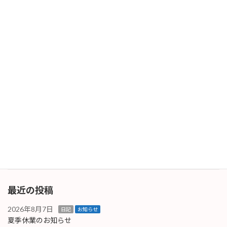
ブ）］です。手荒れや皮膚摩擦による肌荒れを
予 […]
続きを読む
手荒を予防する医薬部外品
販売商品
2026年1月6日
手荒れが心配なシーズン、予防措置をしましょ
う。 皮膚保護クリーム「プロテクトX2」は安
心・安全の医薬部外品です。一般的なハンドク
リームと異なり、ベタつきはありません。塗布
したあとすぐに乾燥し、さらっとします。また
保護クリ […]
続きを読む
最近の投稿
2026年8月7日
日記
お知らせ
夏季休業のお知らせ