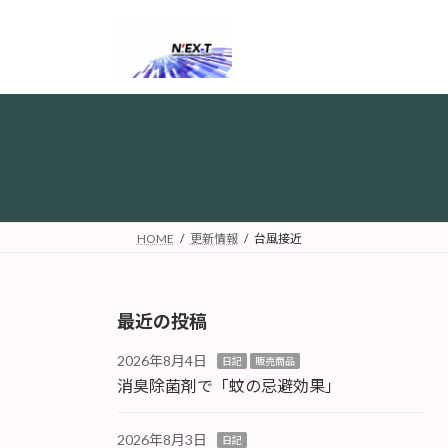
コ
ナ
ン
ビ
テ
ゲ
ン
ー
ツ
シ
へ
ョ
ス
ン
キ
に
ッ
移
プ
動
HOME
更新情報
台風接近
最近の投稿
2026年8月4日
日記
販売商品
消臭除菌剤で「蚊の忌避効果」
2026年8月3日
日記