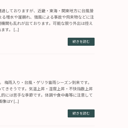
通過しておりますが、近畿・東海・関東地方に台風接
による増水や崖崩れ、強風による事故や飛来物などに注
通機関も乱れが出ております。可能な限り外出は控え
す。 […]
続きを読む
。 梅雨入り・台風・ゲリラ雷雨シーズン到来です。
ってきそうです。気温上昇・湿度上昇・不快指数上昇
人的には苦手な季節です。体調や食中毒等に注意して
像はY […]
続きを読む