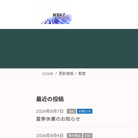
コ
ナ
ン
ビ
テ
ゲ
ン
ー
ツ
シ
へ
ョ
ス
ン
キ
に
ッ
移
プ
動
HOME
更新情報
剪定
最近の投稿
2026年8月7日
日記
お知らせ
夏季休業のお知らせ
2026年8月4日
販売商品
日記