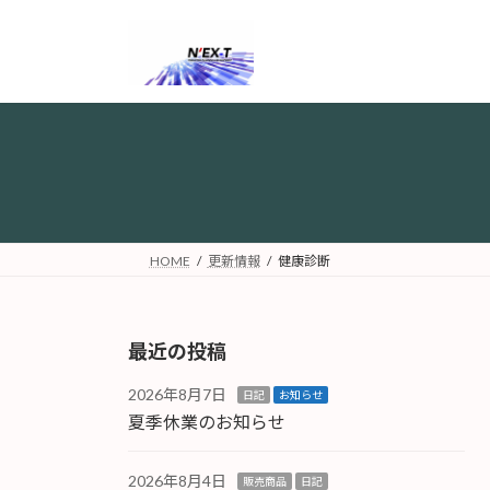
コ
ナ
ン
ビ
テ
ゲ
ン
ー
ツ
シ
へ
ョ
ス
ン
キ
に
ッ
移
プ
動
HOME
更新情報
健康診断
最近の投稿
2026年8月7日
日記
お知らせ
夏季休業のお知らせ
2026年8月4日
販売商品
日記