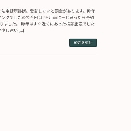
な法定健康診断。受診しないと罰金があります。昨年
ミングでしたので今回は2ヶ月前に－と思ったら予約
なりました。 昨年はすぐ近くにあった検診施設でした
し遠い […]
続きを読む