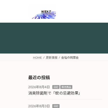
コ
ナ
ン
ビ
テ
ゲ
ン
ー
ツ
シ
へ
ョ
ス
ン
キ
に
ッ
移
プ
動
HOME
更新情報
会社の同窓会
最近の投稿
2026年8月4日
日記
販売商品
消臭除菌剤で「蚊の忌避効果」
2026年8月3日
日記