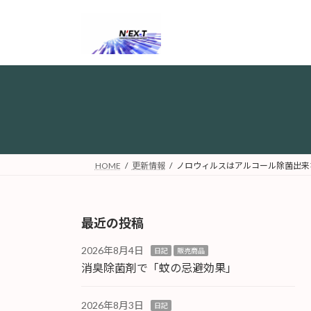
コ
ナ
ン
ビ
テ
ゲ
ン
ー
ツ
シ
へ
ョ
ス
ン
キ
に
ッ
移
プ
動
HOME
更新情報
ノロウィルスはアルコール除菌出来
最近の投稿
2026年8月4日
日記
販売商品
消臭除菌剤で「蚊の忌避効果」
2026年8月3日
日記