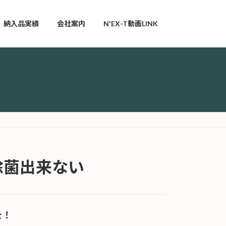
納入品実績
会社案内
N'EX-T動画LINK
除菌出来ない
を！