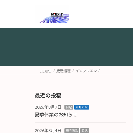
コ
ナ
ン
ビ
テ
ゲ
ン
ー
ツ
シ
へ
ョ
ス
ン
キ
に
ッ
移
プ
動
HOME
更新情報
インフルエンザ
最近の投稿
2026年8月7日
日記
お知らせ
夏季休業のお知らせ
2026年8月4日
販売商品
日記