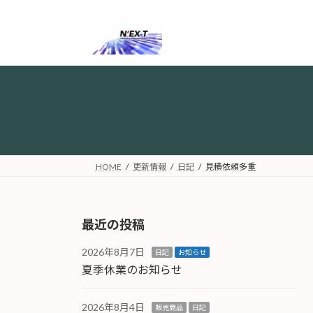
コ
ナ
ン
ビ
テ
ゲ
ン
ー
ツ
シ
へ
ョ
ス
ン
キ
に
ッ
移
プ
動
HOME
更新情報
日記
見積依頼多重
最近の投稿
2026年8月7日
日記
お知らせ
夏季休業のお知らせ
2026年8月4日
販売商品
日記