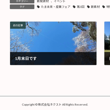
新規資材
、
イベント
カテゴリー
たま未来・産業フェア
第3回
新素材
特
タグ
前の記事
1月末日です
2026年1月30日
Copyright © 株式会社ネクスト All Rights Reserved.