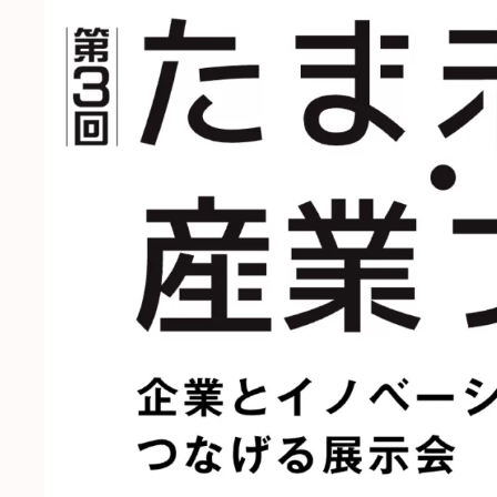
日
時
: