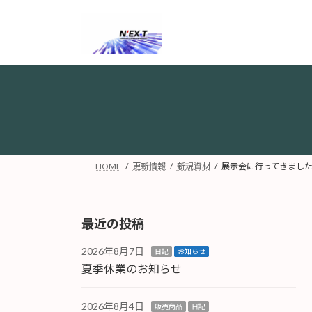
コ
ナ
ン
ビ
テ
ゲ
ン
ー
ツ
シ
へ
ョ
ス
ン
キ
に
ッ
移
プ
動
HOME
更新情報
新規資材
展示会に行ってきまし
最近の投稿
2026年8月7日
日記
お知らせ
夏季休業のお知らせ
2026年8月4日
販売商品
日記