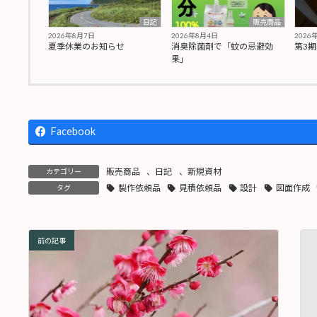
日記
販売商品
2026年8月7日
2026年8月4日
2026
夏季休業のお知らせ
消臭除菌剤で「蚊の忌避効
第3
果」
Facebook
販売商品
、
日記
、
新規資材
カテゴリー
製作依頼品
見積依頼品
設計
図面作成
タグ
前の記事