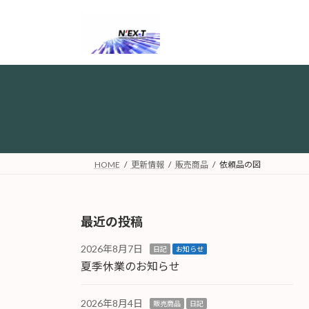
コ
ナ
ン
ビ
テ
ゲ
ン
ー
ツ
シ
へ
ョ
ス
ン
キ
に
ッ
移
プ
動
HOME
更新情報
販売商品
依頼品の図
最近の投稿
2026年8月7日
日記
お知らせ
夏季休業のお知らせ
2026年8月4日
販売商品
日記