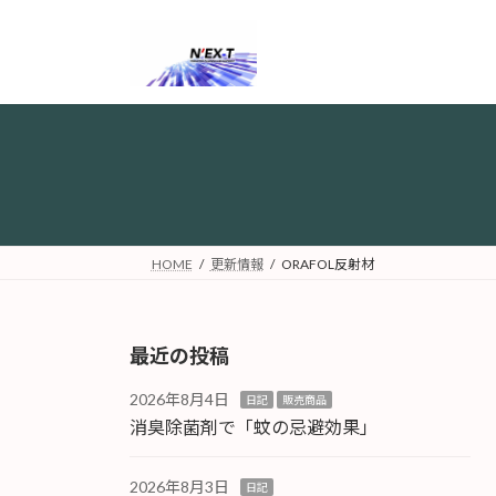
コ
ナ
ン
ビ
テ
ゲ
ン
ー
ツ
シ
へ
ョ
ス
ン
キ
に
ッ
移
プ
動
HOME
更新情報
ORAFOL反射材
最近の投稿
2026年8月4日
日記
販売商品
消臭除菌剤で「蚊の忌避効果」
2026年8月3日
日記