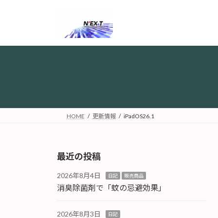
コ
ナ
ン
ビ
テ
ゲ
ン
ー
ツ
シ
へ
ョ
ス
ン
キ
に
ッ
移
プ
動
HOME
更新情報
iPadOS26.1
最近の投稿
2026年8月4日
日記
販売商品
消臭除菌剤で「蚊の忌避効果」
2026年8月3日
日記