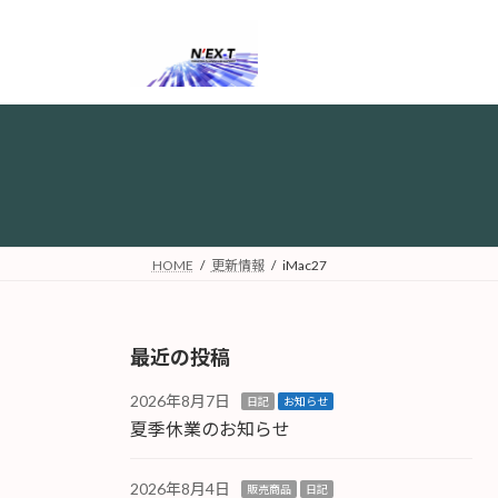
コ
ナ
ン
ビ
テ
ゲ
ン
ー
ツ
シ
へ
ョ
ス
ン
キ
に
ッ
移
プ
動
HOME
更新情報
iMac27
最近の投稿
2026年8月7日
日記
お知らせ
夏季休業のお知らせ
2026年8月4日
販売商品
日記