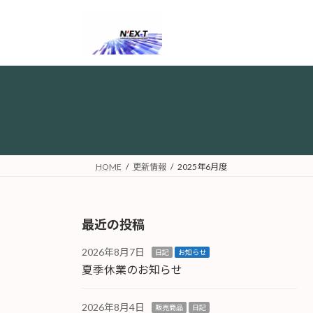
コ
ナ
ン
ビ
テ
ゲ
ン
ー
ツ
シ
へ
ョ
ス
ン
キ
に
ッ
移
プ
動
HOME
更新情報
2025年6月度
最近の投稿
2026年8月7日
日記
お知らせ
夏季休業のお知らせ
2026年8月4日
販売商品
日記