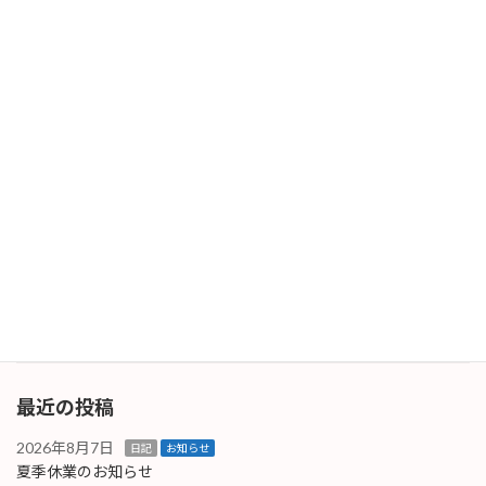
出す時期です。良いことあれば－と思います。
ここ […]
続きを読む
5月度スタート
日記
2025年5月1日
スタートと言いましても世の中ゴールデンウィ
ークの真っ只中ですね。当社は基本カレンダー
通りの営業となりますが、客先はお休みですの
で、「5月度のスタートは１週間後の実質７
日」となりそうです。－と思っていましたら、
営業している […]
続きを読む
最近の投稿
2026年8月7日
日記
お知らせ
夏季休業のお知らせ