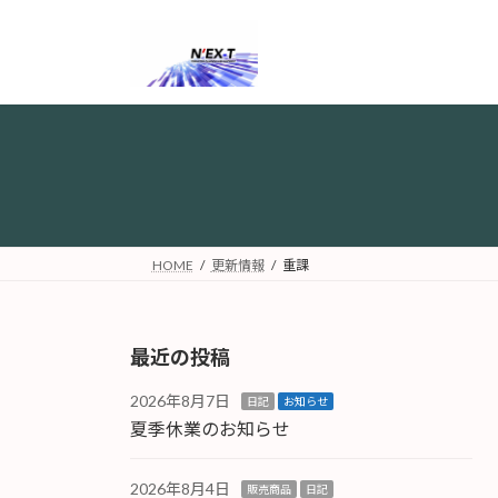
コ
ナ
ン
ビ
テ
ゲ
ン
ー
ツ
シ
へ
ョ
ス
ン
キ
に
ッ
移
プ
動
HOME
更新情報
重課
最近の投稿
2026年8月7日
日記
お知らせ
夏季休業のお知らせ
2026年8月4日
販売商品
日記