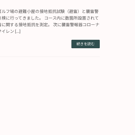
ゴルフ場の避難小屋の接地抵抗試験（避雷）と襲雷警
点検に行ってきました。 コース内に数箇所設置されて
雷に関する接地抵抗を測定。 次に襲雷警報器コローナ
レン […]
続きを読む