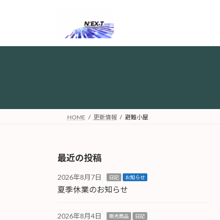
コ
ナ
ン
ビ
テ
ゲ
ン
ー
ツ
シ
へ
ョ
ス
ン
キ
に
ッ
移
プ
動
HOME
更新情報
避難小屋
最近の投稿
2026年8月7日
日記
お知らせ
夏季休業のお知らせ
2026年8月4日
販売商品
日記