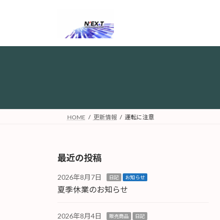
コ
ナ
ン
ビ
テ
ゲ
ン
ー
ツ
シ
へ
ョ
ス
ン
キ
に
ッ
移
プ
動
HOME
更新情報
運転に注意
最近の投稿
2026年8月7日
日記
お知らせ
夏季休業のお知らせ
2026年8月4日
販売商品
日記