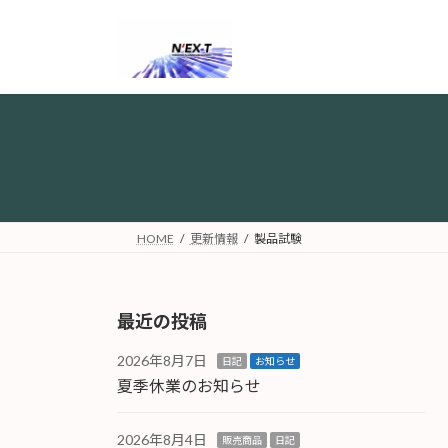
コ
ナ
ン
ビ
テ
ゲ
ン
ー
ツ
シ
へ
ョ
ス
ン
キ
に
ッ
移
プ
動
HOME
更新情報
製品試験
最近の投稿
2026年8月7日
日記
お知らせ
夏季休業のお知らせ
2026年8月4日
販売商品
日記