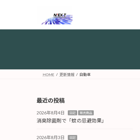
コ
ナ
ン
ビ
テ
ゲ
ン
ー
ツ
シ
へ
ョ
ス
ン
キ
に
ッ
移
プ
動
HOME
更新情報
自動車
最近の投稿
2026年8月4日
日記
販売商品
消臭除菌剤で「蚊の忌避効果」
2026年8月3日
日記