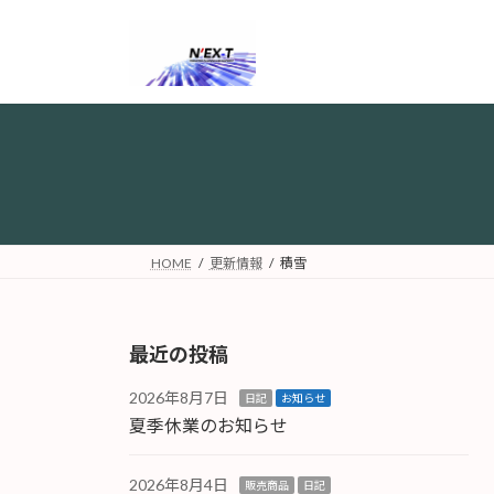
コ
ナ
ン
ビ
テ
ゲ
ン
ー
ツ
シ
へ
ョ
ス
ン
キ
に
ッ
移
プ
動
HOME
更新情報
積雪
最近の投稿
2026年8月7日
日記
お知らせ
夏季休業のお知らせ
2026年8月4日
販売商品
日記