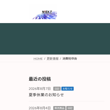
コ
ナ
ン
ビ
テ
ゲ
ン
ー
ツ
シ
へ
ョ
ス
ン
キ
に
ッ
移
プ
動
HOME
更新情報
消費税申告
最近の投稿
2026年8月7日
日記
お知らせ
夏季休業のお知らせ
2026年8月4日
販売商品
日記