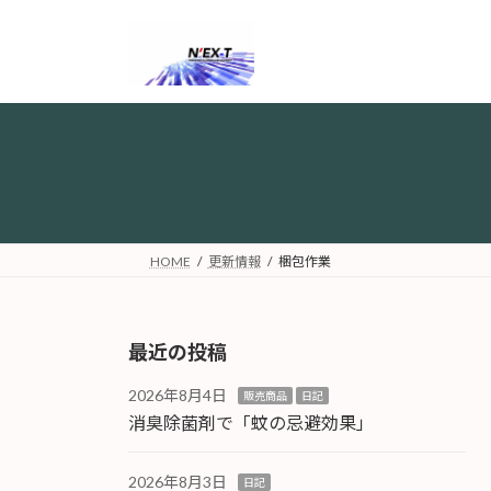
コ
ナ
ン
ビ
テ
ゲ
ン
ー
ツ
シ
へ
ョ
ス
ン
キ
に
ッ
移
プ
動
HOME
更新情報
梱包作業
最近の投稿
2026年8月4日
販売商品
日記
消臭除菌剤で「蚊の忌避効果」
2026年8月3日
日記