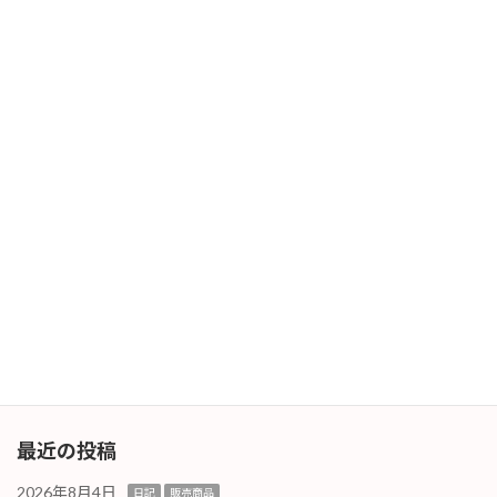
屋外に出られる方は「熱中症対策」「水分補
給」そして「休憩」を取りながら体調管理に注
意です。ま […]
続きを読む
ノロウィルス蔓延
販売商品
2025年4月21日
ノロウィルスの蔓延は例年ですとおさまってい
る時期なのですが今年はまだまだの様子。しか
も変異した新型も蔓延しているそうです。 ノロ
ウィルスの除菌には「天然スーパーバイオ
210」がおすすめです！ノロウィルスはアルコ
ールで除菌 […]
続きを読む
最近の投稿
2026年8月4日
日記
販売商品