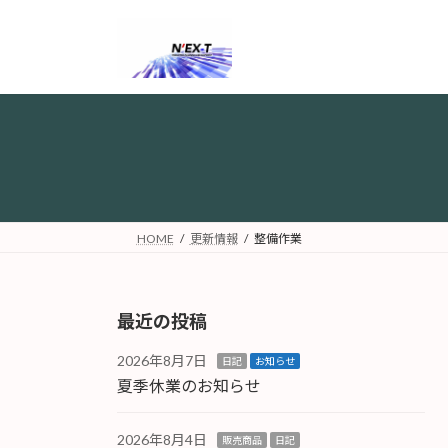
コ
ナ
ン
ビ
テ
ゲ
ン
ー
ツ
シ
へ
ョ
ス
ン
キ
に
ッ
移
プ
動
HOME
更新情報
整備作業
最近の投稿
2026年8月7日
日記
お知らせ
夏季休業のお知らせ
2026年8月4日
販売商品
日記