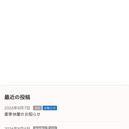
続きを読む
令和7年度終了！
日記
2026年3月31日
本日で令和7年度が終了です。一年間お疲れ様
でした。 令和7年度は静かに過ごしてきました
が、令和8年度はパワーアップ出来るよう頑張
りたいと思います。 既に次年度案件も話が来て
おり対応中ですが｡｡｡少しは気晴らしも必要か
な？
続きを読む
最近の投稿
2026年8月7日
日記
お知らせ
夏季休業のお知らせ
2026年8月4日
販売商品
日記