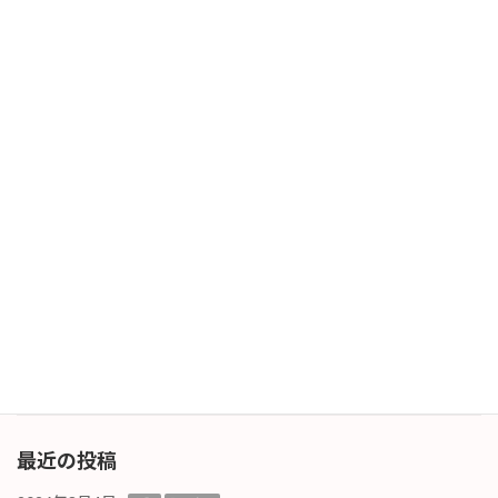
末・年度末が近づくと業務面で「すぐに！」と
か「急いで！」と言う依頼もあり、対応に追わ
れてしまうことも有りますが、極力即応するよ
うにし […]
続きを読む
10月度最終日
日記
2025年10月31日
10月度最終日となりました。2025年も残り2ヶ
月です。 「1日が秒で過ぎる」と何度か書いて
おりましたが、この頃は更にスピードが増して
いるように感じています。 今月、新しい首相が
就任しました。色々聞いていますと「自分の仕
[…]
続きを読む
最近の投稿