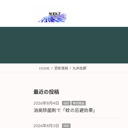
コ
ナ
ン
ビ
テ
ゲ
ン
ー
ツ
シ
へ
ョ
ス
ン
キ
に
ッ
移
プ
動
HOME
更新情報
九州北部
最近の投稿
2026年8月4日
日記
販売商品
消臭除菌剤で「蚊の忌避効果」
2026年8月3日
日記