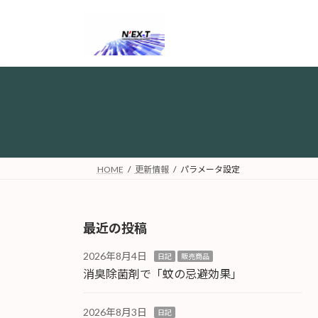
コ
ナ
ン
ビ
テ
ゲ
ン
ー
ツ
シ
へ
ョ
ス
ン
キ
に
ッ
移
プ
動
HOME
更新情報
パラメータ設定
最近の投稿
2026年8月4日
日記
販売商品
消臭除菌剤で「蚊の忌避効果」
2026年8月3日
日記