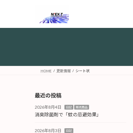
コ
ナ
ン
ビ
テ
ゲ
ン
ー
ツ
シ
へ
ョ
ス
ン
キ
に
ッ
移
プ
動
HOME
更新情報
シート状
最近の投稿
2026年8月4日
日記
販売商品
消臭除菌剤で「蚊の忌避効果」
2026年8月3日
日記