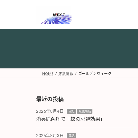
コ
ナ
ン
ビ
テ
ゲ
ン
ー
ツ
シ
へ
ョ
ス
ン
キ
に
ッ
移
プ
動
HOME
更新情報
ゴールデンウィーク
最近の投稿
2026年8月4日
日記
販売商品
消臭除菌剤で「蚊の忌避効果」
2026年8月3日
日記