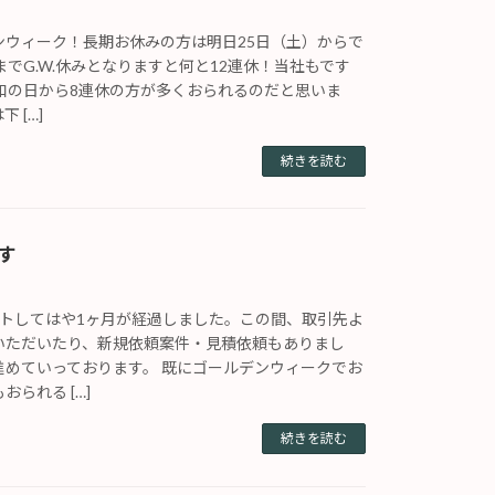
ンウィーク！長期お休みの方は明日25日（土）からで
までG.W.休みとなりますと何と12連休！当社もです
昭和の日から8連休の方が多くおられるのだと思いま
 […]
続きを読む
す
ートしてはや1ヶ月が経過しました。この間、取引先よ
いただいたり、新規依頼案件・見積依頼もありまし
進めていっております。 既にゴールデンウィークでお
られる […]
続きを読む