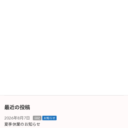
定。 次に襲雷警報器コローナームの作動確認＋
サイレン […]
続きを読む
襲雷警報器 コロナーム点検整備
日記
2025年6月5日
襲雷警報器［コロナーム］の点検整備をしてき
ました。某データセンターなのですが、場所柄
ここ数日は警報がかなりの頻度で出ていたので
はないかと思います。これからの季節、発報頻
度は更に高まると思いますが、それだけ「安全
確保」が出 […]
続きを読む
最近の投稿
2026年8月7日
日記
お知らせ
夏季休業のお知らせ