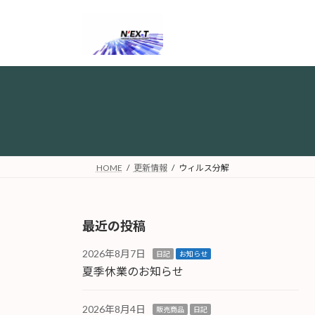
コ
ナ
ン
ビ
テ
ゲ
ン
ー
ツ
シ
へ
ョ
ス
ン
キ
に
ッ
移
プ
動
HOME
更新情報
ウィルス分解
最近の投稿
2026年8月7日
日記
お知らせ
夏季休業のお知らせ
2026年8月4日
販売商品
日記