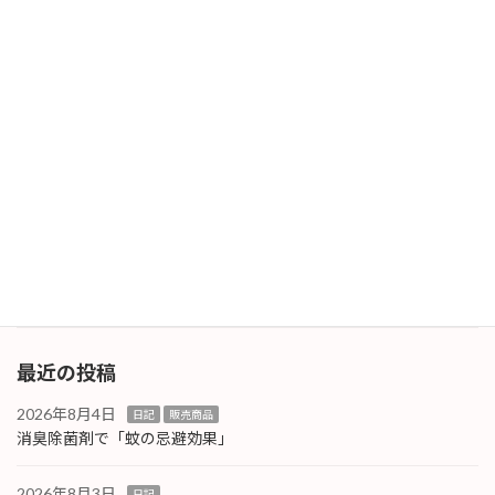
いますが、必要に応じて少しずつ確認して […]
続きを読む
OSアップデート
日記
2025年11月6日
新しいOSであるmacOS Tahoeが登場してから
だいぶ経ちますが、その新しいOSへ本日アップ
グレードを実施しました。現在使用している
mac購入当初はSonoma、一度アップグレード
してSequoiaでした。以後、何か […]
続きを読む
最近の投稿
2026年8月4日
日記
販売商品
消臭除菌剤で「蚊の忌避効果」
2026年8月3日
日記