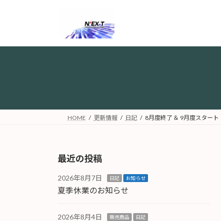
コ
ナ
ン
ビ
テ
ゲ
ン
ー
ツ
シ
へ
ョ
ス
ン
キ
に
ッ
移
プ
動
HOME
更新情報
日記
8月度終了 ＆ 9月度スタート
最近の投稿
2026年8月7日
日記
お知らせ
夏季休業のお知らせ
2026年8月4日
販売商品
日記