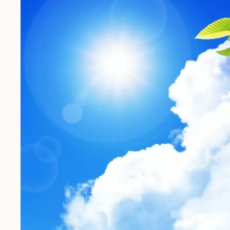
日
時
: