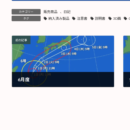
販売商品
、
日記
カテゴリー
納入済み製品
注意書
説明書
3D画
タグ
前の記事
6月度
2026年6月1日