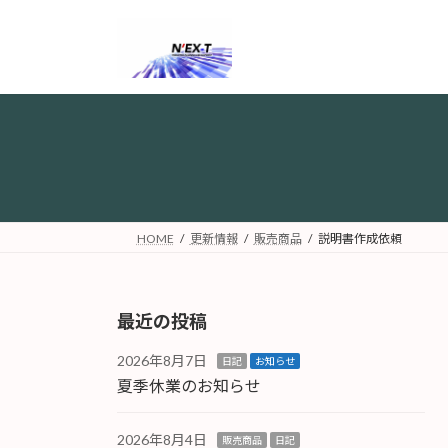
コ
ナ
ン
ビ
テ
ゲ
ン
ー
ツ
シ
へ
ョ
ス
ン
キ
に
ッ
移
プ
動
HOME
更新情報
販売商品
説明書作成依頼
最近の投稿
2026年8月7日
日記
お知らせ
夏季休業のお知らせ
2026年8月4日
販売商品
日記