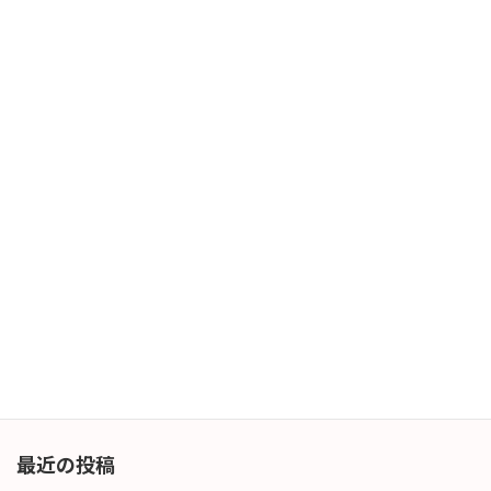
土埃飛散対策
2025年9月9日
次の記事
新型iPhone発表
2025年9月10日
最近の投稿